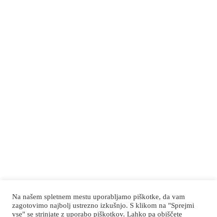
Splošni pogoji
Dostava in plačila
Politika zasebnosti
Kontakt
Via Dai Fraris 4/B,
33041 Aiello del Friuli (UD) Italy
+39 340 2938358
prolabsrl@libero.it
Na našem spletnem mestu uporabljamo piškotke, da vam
zagotovimo najbolj ustrezno izkušnjo. S klikom na "Sprejmi
vse" se strinjate z uporabo piškotkov. Lahko pa obiščete