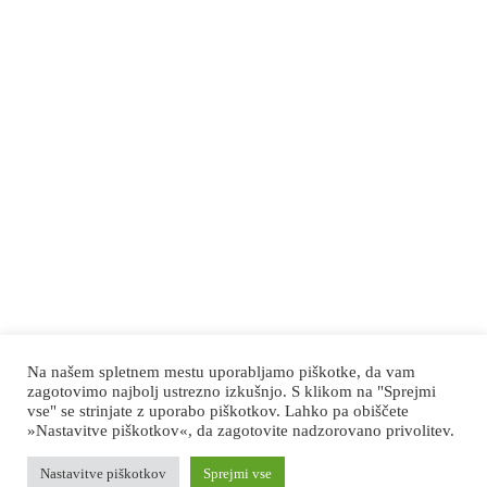
Politika zasebnosti
Kontakt
Via Dai Fraris 4/B,
33041 Aiello del Friuli (UD) Italy
+39 340 2938358
prolabsrl@libero.it
Na našem spletnem mestu uporabljamo piškotke, da vam
zagotovimo najbolj ustrezno izkušnjo. S klikom na "Sprejmi
vse" se strinjate z uporabo piškotkov. Lahko pa obiščete
Copyright © 2026. All rights reserved
»Nastavitve piškotkov«, da zagotovite nadzorovano privolitev.
Pro.Lab - Inovativni medicinski pripomočki, dobavitelj
Nastavitve piškotkov
Sprejmi vse
laboratorijske opreme - P.Iva 02133080305