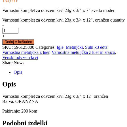
180,00
€
Varnostni komplet za odvzem krvi 23g x 3/4 x 7″ svetlo moder
Varnostni komplet za odvzem krvi 23g x 3/4 x 12", oranžen quantity
-
+
Dodaj v košarico
SKU:
596125300
Categories:
Igle
,
Metuljčki
,
Suhi k3 edta
,
Varnostna metuljčka z luer
,
Varnostna metuljčka z luer in srajco
,
Venski odvzem krvi
Share Now:
Opis
Opis
Varnostni komplet za odvzem krvi 23g x 3/4 x 12″ oranžen
Barva: ORANŽNA
Pakiranje: 200 kom
Podobni izdelki