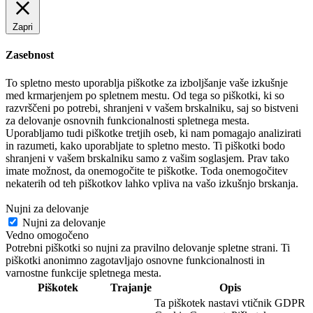
Zapri
Zasebnost
To spletno mesto uporablja piškotke za izboljšanje vaše izkušnje
med krmarjenjem po spletnem mestu. Od tega so piškotki, ki so
razvrščeni po potrebi, shranjeni v vašem brskalniku, saj so bistveni
za delovanje osnovnih funkcionalnosti spletnega mesta.
Uporabljamo tudi piškotke tretjih oseb, ki nam pomagajo analizirati
in razumeti, kako uporabljate to spletno mesto. Ti piškotki bodo
shranjeni v vašem brskalniku samo z vašim soglasjem. Prav tako
imate možnost, da onemogočite te piškotke. Toda onemogočitev
nekaterih od teh piškotkov lahko vpliva na vašo izkušnjo brskanja.
Nujni za delovanje
Nujni za delovanje
Vedno omogočeno
Potrebni piškotki so nujni za pravilno delovanje spletne strani. Ti
piškotki anonimno zagotavljajo osnovne funkcionalnosti in
varnostne funkcije spletnega mesta.
Piškotek
Trajanje
Opis
Ta piškotek nastavi vtičnik GDPR