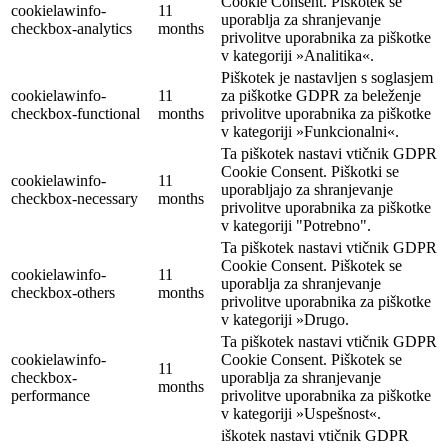
Cookie Consent. Piškotek se
cookielawinfo-
11
uporablja za shranjevanje
checkbox-analytics
months
privolitve uporabnika za piškotke
v kategoriji »Analitika«.
Piškotek je nastavljen s soglasjem
cookielawinfo-
11
za piškotke GDPR za beleženje
checkbox-functional
months
privolitve uporabnika za piškotke
v kategoriji »Funkcionalni«.
Ta piškotek nastavi vtičnik GDPR
Cookie Consent. Piškotki se
cookielawinfo-
11
uporabljajo za shranjevanje
checkbox-necessary
months
privolitve uporabnika za piškotke
v kategoriji "Potrebno".
Ta piškotek nastavi vtičnik GDPR
Cookie Consent. Piškotek se
cookielawinfo-
11
uporablja za shranjevanje
checkbox-others
months
privolitve uporabnika za piškotke
v kategoriji »Drugo.
Ta piškotek nastavi vtičnik GDPR
cookielawinfo-
Cookie Consent. Piškotek se
11
checkbox-
uporablja za shranjevanje
months
performance
privolitve uporabnika za piškotke
v kategoriji »Uspešnost«.
iškotek nastavi vtičnik GDPR