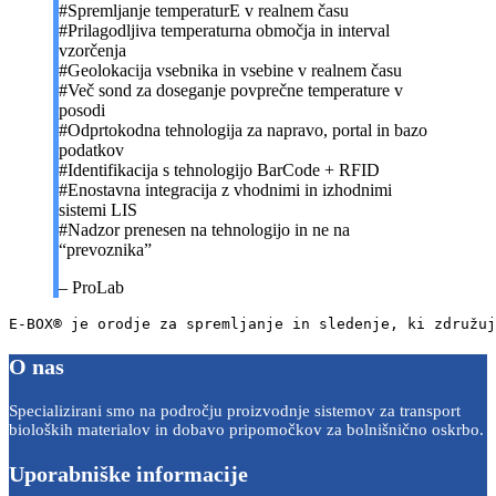
#Spremljanje temperaturE v realnem času
#Prilagodljiva temperaturna območja in interval
vzorčenja
#Geolokacija vsebnika in vsebine v realnem času
#Več sond za doseganje povprečne temperature v
posodi
#Odprtokodna tehnologija za napravo, portal in bazo
podatkov
#Identifikacija s tehnologijo BarCode + RFID
#Enostavna integracija z vhodnimi in izhodnimi
sistemi LIS
#Nadzor prenesen na tehnologijo in ne na
“prevoznika”
– ProLab
E-BOX® je orodje za spremljanje in sledenje, ki združuj
O nas
Specializirani smo na področju proizvodnje sistemov za transport
bioloških materialov in dobavo pripomočkov za bolnišnično oskrbo.
Uporabniške informacije