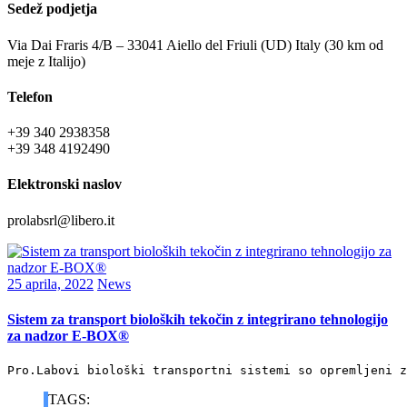
Sedež podjetja
Via Dai Fraris 4/B – 33041 Aiello del Friuli (UD) Italy (30 km od
meje z Italijo)
Telefon
+39 340 2938358
+39 348 4192490
Elektronski naslov
prolabsrl@libero.it
25 aprila, 2022
News
Sistem za transport bioloških tekočin z integrirano tehnologijo
za nadzor E-BOX®
Pro.Labovi biološki transportni sistemi so opremljeni z
TAGS: