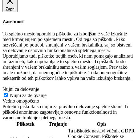
Zapri
Zasebnost
To spletno mesto uporablja piškotke za izboljšanje vaše izkušnje
med krmarjenjem po spletnem mestu. Od tega so piškotki, ki so
razvrščeni po potrebi, shranjeni v vašem brskalniku, saj so bistveni
za delovanje osnovnih funkcionalnosti spletnega mesta.
Uporabljamo tudi piškotke tretjih oseb, ki nam pomagajo analizirati
in razumeti, kako uporabljate to spletno mesto. Ti piškotki bodo
shranjeni v vašem brskalniku samo z vašim soglasjem. Prav tako
imate možnost, da onemogočite te piškotke. Toda onemogočitev
nekaterih od teh piškotkov lahko vpliva na vašo izkušnjo brskanja.
Nujni za delovanje
Nujni za delovanje
Vedno omogočeno
Potrebni piškotki so nujni za pravilno delovanje spletne strani. Ti
piškotki anonimno zagotavljajo osnovne funkcionalnosti in
varnostne funkcije spletnega mesta.
Piškotek
Trajanje
Opis
Ta piškotek nastavi vtičnik GDPR
Cookie Consent. Piškotek se