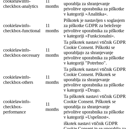
cookielawinfo-
11
uporablja za shranjevanje
checkbox-analytics
months
privolitve uporabnika za piškotke
v kategoriji »Analitika«.
Piškotek je nastavljen s soglasjem
cookielawinfo-
11
za piškotke GDPR za beleženje
checkbox-functional
months
privolitve uporabnika za piškotke
v kategoriji »Funkcionalni«.
Ta piškotek nastavi vtičnik GDPR
Cookie Consent. Piškotki se
cookielawinfo-
11
uporabljajo za shranjevanje
checkbox-necessary
months
privolitve uporabnika za piškotke
v kategoriji "Potrebno".
Ta piškotek nastavi vtičnik GDPR
Cookie Consent. Piškotek se
cookielawinfo-
11
uporablja za shranjevanje
checkbox-others
months
privolitve uporabnika za piškotke
v kategoriji »Drugo.
Ta piškotek nastavi vtičnik GDPR
cookielawinfo-
Cookie Consent. Piškotek se
11
checkbox-
uporablja za shranjevanje
months
performance
privolitve uporabnika za piškotke
v kategoriji »Uspešnost«.
iškotek nastavi vtičnik GDPR
Cookie Consent in se uporablja za