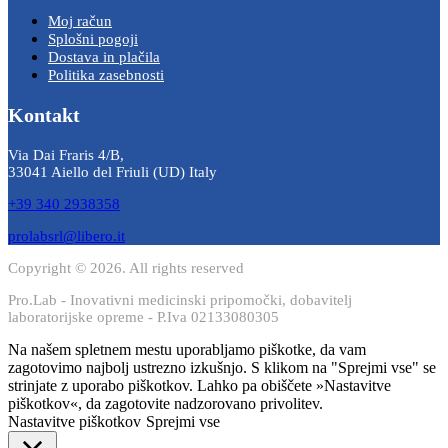
Moj račun
Splošni pogoji
Dostava in plačila
Politika zasebnosti
Kontakt
Via Dai Fraris 4/B,
33041 Aiello del Friuli (UD) Italy
+39 340 2938358
prolabsrl@libero.it
Copyright © 2026. All rights reserved
Pro.Lab - Inovativni medicinski pripomočki, dobavitelj
laboratorijske opreme - P.Iva 02133080305
Na našem spletnem mestu uporabljamo piškotke, da vam
zagotovimo najbolj ustrezno izkušnjo. S klikom na "Sprejmi vse" se
strinjate z uporabo piškotkov. Lahko pa obiščete »Nastavitve
piškotkov«, da zagotovite nadzorovano privolitev.
Nastavitve piškotkov
Sprejmi vse