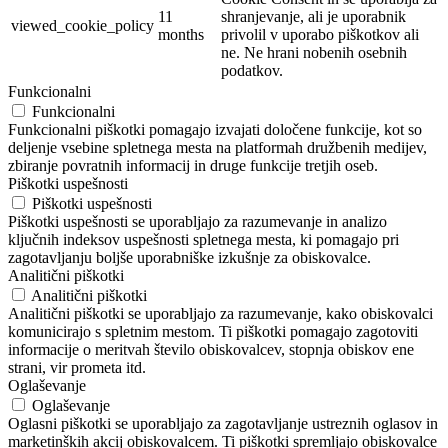
11
shranjevanje, ali je uporabnik
viewed_cookie_policy
months
privolil v uporabo piškotkov ali
ne. Ne hrani nobenih osebnih
podatkov.
Funkcionalni
Funkcionalni
Funkcionalni piškotki pomagajo izvajati določene funkcije, kot so
deljenje vsebine spletnega mesta na platformah družbenih medijev,
zbiranje povratnih informacij in druge funkcije tretjih oseb.
Piškotki uspešnosti
Piškotki uspešnosti
Piškotki uspešnosti se uporabljajo za razumevanje in analizo
ključnih indeksov uspešnosti spletnega mesta, ki pomagajo pri
zagotavljanju boljše uporabniške izkušnje za obiskovalce.
Analitični piškotki
Analitični piškotki
Analitični piškotki se uporabljajo za razumevanje, kako obiskovalci
komunicirajo s spletnim mestom. Ti piškotki pomagajo zagotoviti
informacije o meritvah število obiskovalcev, stopnja obiskov ene
strani, vir prometa itd.
Oglaševanje
Oglaševanje
Oglasni piškotki se uporabljajo za zagotavljanje ustreznih oglasov in
marketinških akcij obiskovalcem. Ti piškotki spremljajo obiskovalce